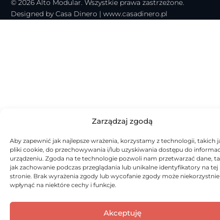
© 2026 Alto Modular. Wszystkie prawa zastrzeżone.
Designed by Casa Dinero |
www.casadinero.pl
Zarządzaj zgodą
Aby zapewnić jak najlepsze wrażenia, korzystamy z technologii, takich j
pliki cookie, do przechowywania i/lub uzyskiwania dostępu do informac
urządzeniu. Zgoda na te technologie pozwoli nam przetwarzać dane, ta
jak zachowanie podczas przeglądania lub unikalne identyfikatory na tej
stronie. Brak wyrażenia zgody lub wycofanie zgody może niekorzystnie
wpłynąć na niektóre cechy i funkcje.
Akceptuję