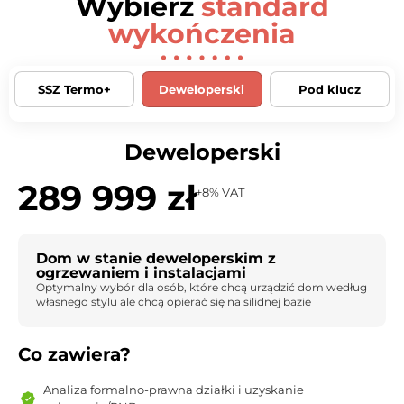
Wybierz
standard
wykończenia
SSZ Termo+
Deweloperski
Pod klucz
Deweloperski
289 999 zł
+8% VAT
Dom w stanie deweloperskim z
ogrzewaniem i instalacjami
Optymalny wybór dla osób, które chcą urządzić dom według
własnego stylu ale chcą opierać się na silidnej bazie
Co zawiera?
Analiza formalno-prawna działki i uzyskanie