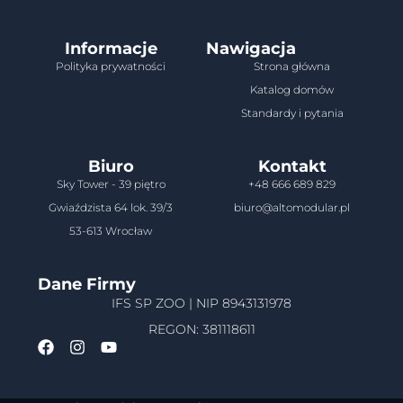
Informacje
Nawigacja
Polityka prywatności
Strona główna
Katalog domów
Standardy i pytania
Biuro
Kontakt
Sky Tower - 39 piętro
+48 666 689 829
Gwiaździsta 64 lok. 39/3
biuro@altomodular.pl
53-613 Wrocław
Dane Firmy
IFS SP ZOO | NIP 8943131978
REGON: 381118611