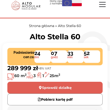
Domy zgodne
z normami UE:
Strona główna
»
Alto Stella 60
Alto Stella 60
24
07
33
51
Podniesienie
cen za:
dni
godz
min
sek
289 999 zł
+8% VAT
2
2
60 m
3
1
25m
Sprawdź działkę
Pobierz kartę pdf