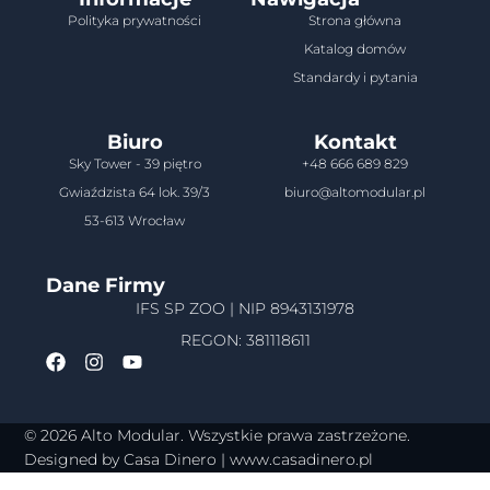
Polityka prywatności
Strona główna
Katalog domów
Standardy i pytania
Biuro
Kontakt
Sky Tower - 39 piętro
+48 666 689 829
Gwiaździsta 64 lok. 39/3
biuro@altomodular.pl
53-613 Wrocław
Dane Firmy
IFS SP ZOO | NIP 8943131978
REGON: 381118611
© 2026 Alto Modular. Wszystkie prawa zastrzeżone.
Designed by Casa Dinero |
www.casadinero.pl