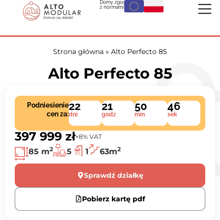
Domy zgodne
z normami UE:
Strona główna
»
Alto Perfecto 85
Alto Perfecto 85
22
21
50
45
Podniesienie
cen za:
dni
godz
min
sek
397 999 zł
+8% VAT
2
2
85 m
5
1
63m
Sprawdź działkę
Pobierz kartę pdf