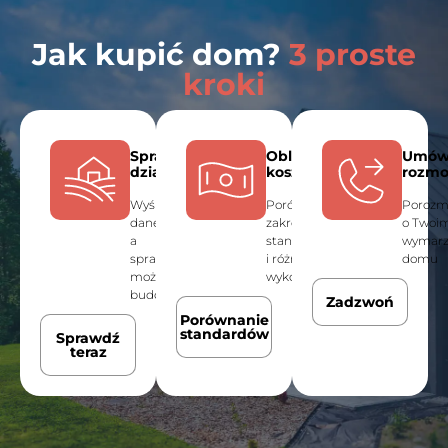
Jak kupić dom?
3 proste
kroki
Sprawdź
Oblicz
Umó
działkę
koszt
rozm
Wyślij nam
Porównaj
Porozm
dane działki,
zakres
o Twoi
a
standardów
wymar
sprawdzimy
i różnice w
domu
możliwości
wykończeniu
budowy
Zadzwoń
Porównanie
standardów
Sprawdź
teraz