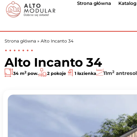
Strona główna
Katalo
Strona główna
»
Alto Incanto 34
Alto Incanto 34
2
2
11m
antresol
34 m
pow.
2 pokoje
1 łazienka