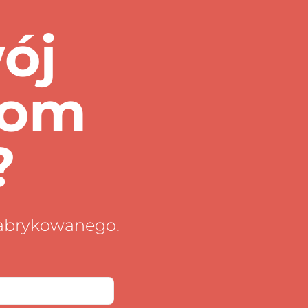
wój
dom
?
fabrykowanego.