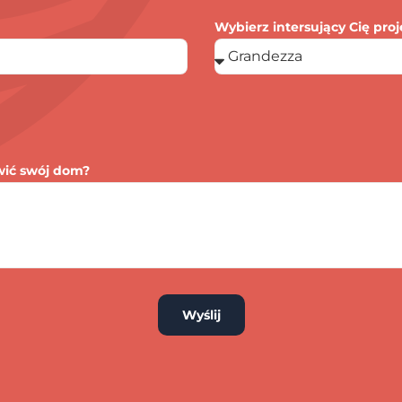
Wybierz intersujący Cię proj
wić swój dom?
Wyślij