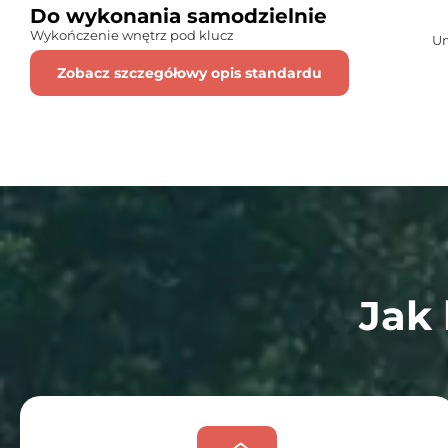
Do wykonania samodzielnie
Wykończenie wnętrz pod klucz
Um
Zobacz szczegółowy opis standardu
Jak