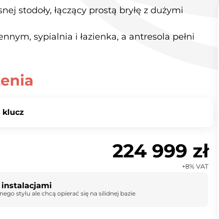
j stodoły, łączący prostą bryłę z dużymi
nym, sypialnia i łazienka, a antresola pełni
enia
 klucz
224 999 zł
+8% VAT
instalacjami
o stylu ale chcą opierać się na silidnej bazie