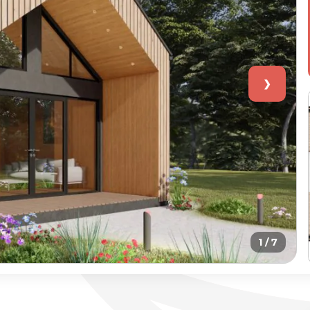
❯
1
/ 7