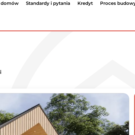
g domów
Standardy i pytania
Kredyt
Proces budow
i