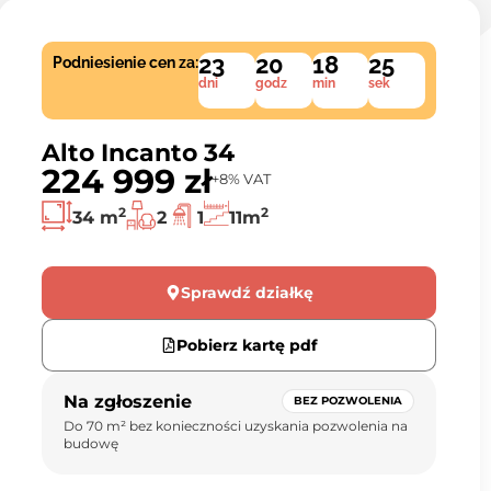
23
20
18
24
Podniesienie cen za:
dni
godz
min
sek
Alto Incanto 34
224 999 zł
+8% VAT
2
2
34 m
2
1
11m
Sprawdź działkę
Pobierz kartę pdf
Na zgłoszenie
BEZ POZWOLENIA
Do 70 m² bez konieczności uzyskania pozwolenia na
budowę