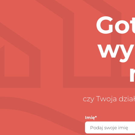
Go
wy
czy Twoja dzi
Imię*