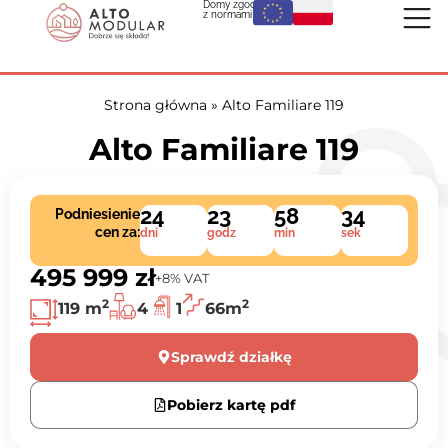
Domy zgodne
z normami UE:
Strona główna
»
Alto Familiare 119
Alto Familiare 119
24
23
58
33
Podniesienie
cen za:
dni
godz
min
sek
495 999 zł
+8% VAT
2
2
119 m
4
1
66m
Sprawdź działkę
Pobierz kartę pdf