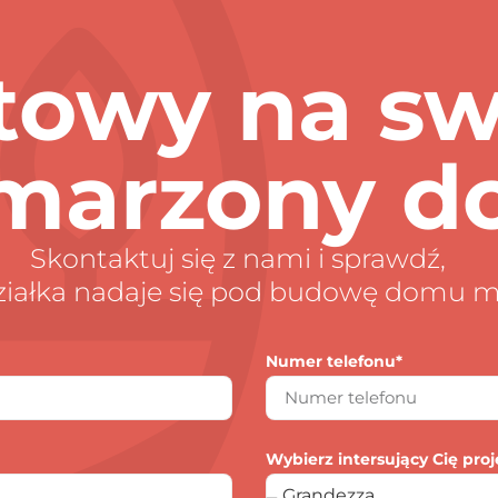
towy na s
marzony d
Skontaktuj się z nami i sprawdź,
działka nadaje się pod budowę domu 
Numer telefonu*
Wybierz intersujący Cię proj