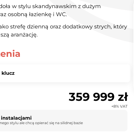
odoła w stylu skandynawskim z dużym
raz osobną łazienkę i WC.
o strefę dzienną oraz dodatkowy strych, który
zą aranżację.
enia
 klucz
359 999 zł
+8% VAT
instalacjami
o stylu ale chcą opierać się na silidnej bazie