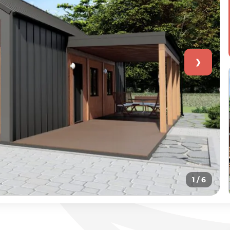
❯
1
/ 6