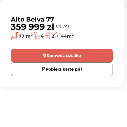
Alto Belva 77
359 999 zł
+8% VAT
2
2
77 m
4
2
44m
Sprawdź działkę
Pobierz kartę pdf