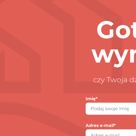
Go
wy
czy Twoja 
Imię*
Adres e-mail*