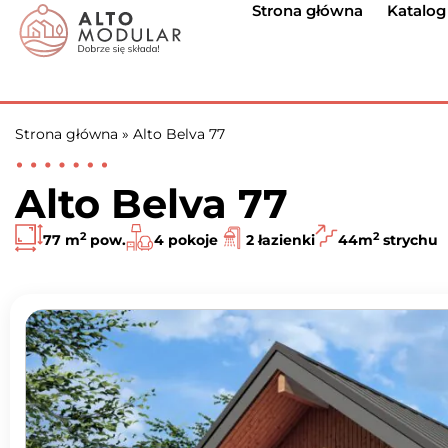
Strona główna
Katalo
Strona główna
»
Alto Belva 77
Alto Belva 77
2
2
77 m
pow.
4 pokoje
2 łazienki
44m
strychu