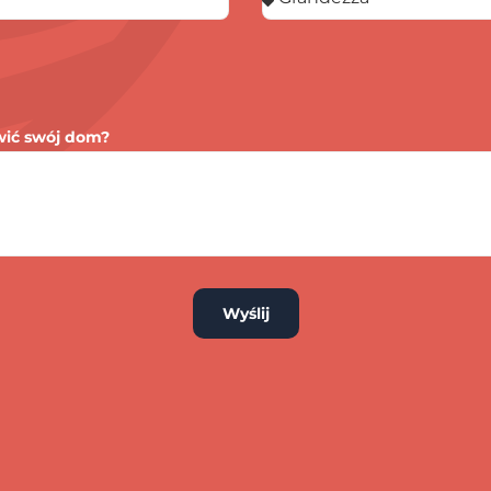
wić swój dom?
Wyślij