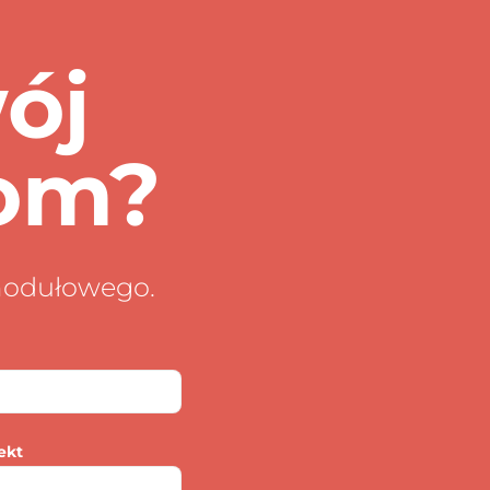
wój
om?
modułowego.
ekt