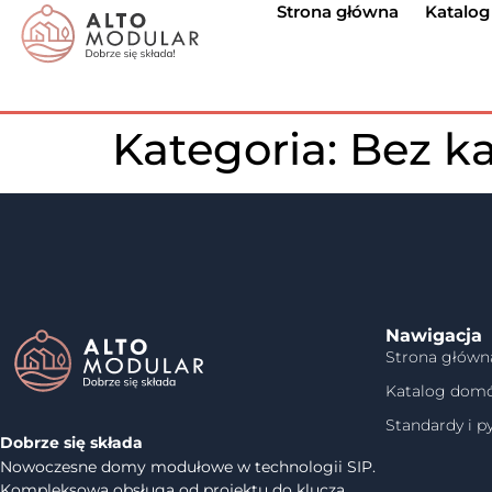
Strona główna
Katalo
Kategoria:
Bez ka
Nawigacja
Strona główn
Katalog dom
Standardy i p
Dobrze się składa
Nowoczesne domy modułowe w technologii SIP.
Kompleksowa obsługa od projektu do klucza.