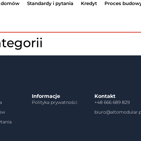
g domów
Standardy i pytania
Kredyt
Proces budow
tegorii
Informacje
Kontakt
a
Polityka prywatności
+48 666 689 829
ów
biuro@altomodular.p
ytania