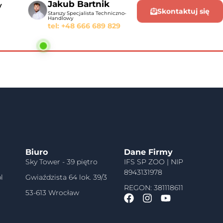
Jakub Bartnik
y
Skontaktuj się
Starszy Specjalista Techniczno-
Handlowy
tel: +48 666 689 829
Biuro
Dane Firmy
Sky Tower - 39 piętro
IFS SP ZOO | NIP
8943131978
l
Gwiaździsta 64 lok. 39/3
REGON: 381118611
53-613 Wrocław