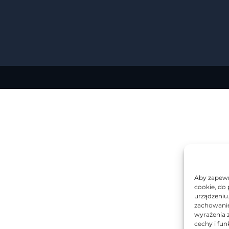
Aby zapewni
cookie, do
urządzeniu
zachowanie 
wyrażenia 
cechy i fun