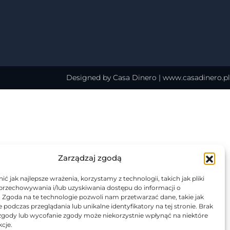
Designed by Casa Dinero |
www.casadinero.pl
Zarządzaj zgodą
ć jak najlepsze wrażenia, korzystamy z technologii, takich jak pliki
 przechowywania i/lub uzyskiwania dostępu do informacji o
. Zgoda na te technologie pozwoli nam przetwarzać dane, takie jak
podczas przeglądania lub unikalne identyfikatory na tej stronie. Brak
zgody lub wycofanie zgody może niekorzystnie wpłynąć na niektóre
kcje.